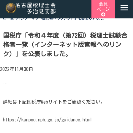
Skip
会員
ページ
to
ホーム
>
税関連トピックス
>
国税庁「令和４年度（第72回）税理士試験合格
content
者一覧（インターネット版官報へのリンク）」を公表しました。
名古屋税理士会多治見支部
名古屋税理士会多治見支部、多治見市、土岐市、瑞浪市、可児
市と可児郡御嵩町の4市1町が所属する税理士会です。地域の皆
国税庁「令和４年度（第72回）税理士試験合
様に寄り添う税務の専門家として、税務支援や研修会、租税教
格者一覧（インターネット版官報へのリン
育などを行っております。税の無料相談会も実施しておりま
ク）」を公表しました。
す。お気軽にご連絡ください。
2022年11月30日
…
詳細は下記国税庁Webサイトをご確認ください。
https://kanpou.npb.go.jp/guidance.html