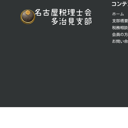
コンテ
ナ
ホーム
ビ
支部概
税務相
ゲ
会員の
お問い
ー
シ
ョ
ン