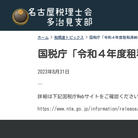
Skip
名古屋税理士会多治見支部
名古屋税理士会多治見支部、多治見市、土岐市、瑞浪
to
市、可児市と可児郡御嵩町の4市1町が所属する税理士会
content
です。地域の皆様に寄り添う税務の専門家として、税務
支援や研修会、租税教育などを行っております。税の無
ホーム
>
税関連トピックス
>
国税庁「令和４年度租税滞納状況
料相談会も実施しております。お気軽にご連絡くださ
い。
国税庁「令和４年度租税滞
2023年8月31日
…
詳細は下記国税庁Webサイトをご確認くださ
https://www.nta.go.jp/information/release
投
稿