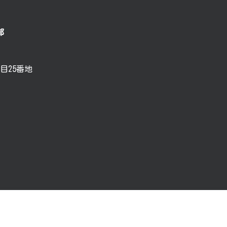
部
目25番地