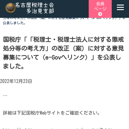
Skip
会員
ページ
to
ホーム
>
税関連トピックス
>
国税庁「「税理士・税理士法人に対する懲戒処
content
分等の考え方」の改正（案）に対する意見募集について（e-Govへリンク）」を
公表しました。
名古屋税理士会多治見支部
名古屋税理士会多治見支部、多治見市、土岐市、瑞浪市、可児
市と可児郡御嵩町の4市1町が所属する税理士会です。地域の皆
様に寄り添う税務の専門家として、税務支援や研修会、租税教
国税庁「「税理士・税理士法人に対する懲戒
育などを行っております。税の無料相談会も実施しておりま
処分等の考え方」の改正（案）に対する意見
す。お気軽にご連絡ください。
募集について（e-Govへリンク）」を公表し
ました。
2022年12月23日
…
詳細は下記国税庁Webサイトをご確認ください。