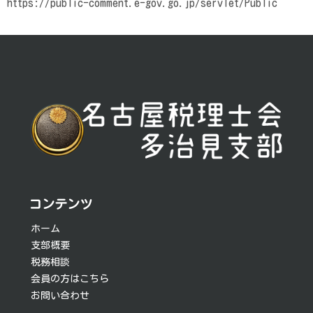
https://public-comment.e-gov.go.jp/servlet/Public
投
稿
ナ
ビ
ゲ
ー
シ
コンテンツ
ョ
ホーム
支部概要
ン
税務相談
会員の方はこちら
お問い合わせ