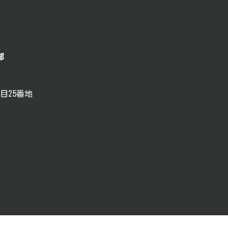
部
目25番地