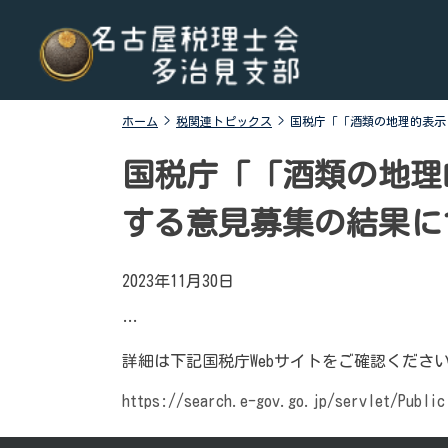
Skip
名古屋税理士会多治見支部
名古屋税理士会多治見支部、多治見市、土岐市、瑞浪
to
市、可児市と可児郡御嵩町の4市1町が所属する税理士会
content
です。地域の皆様に寄り添う税務の専門家として、税務
支援や研修会、租税教育などを行っております。税の無
ホーム
>
税関連トピックス
>
国税庁「「酒類の地理的表示
料相談会も実施しております。お気軽にご連絡くださ
い。
国税庁「「酒類の地理
する意見募集の結果につ
2023年11月30日
…
詳細は下記国税庁Webサイトをご確認くださ
https://search.e-gov.go.jp/servlet/Public