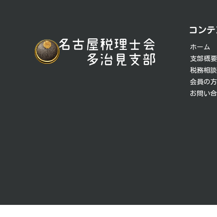
投
稿
コンテ
ナ
ホーム
ビ
支部概
税務相
ゲ
会員の
お問い
ー
シ
ョ
ン