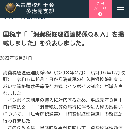
Skip
会員
ページ
to
ホーム
>
税関連トピックス
>
国税庁「「消費税経理通達関係Ｑ＆Ａ」を掲載
content
しました」を公表しました。
名古屋税理士会多治見支部
名古屋税理士会多治見支部、多治見市、土岐市、瑞浪市、可児
市と可児郡御嵩町の4市1町が所属する税理士会です。地域の皆
国税庁「「消費税経理通達関係Ｑ＆Ａ」を掲
様に寄り添う税務の専門家として、税務支援や研修会、租税教
載しました」を公表しました。
育などを行っております。税の無料相談会も実施しておりま
す。お気軽にご連絡ください。
2023年12月27日
消費税経理通達関係Q&A（令和３年２月）（令和５年12月改
訂） 令和５年10月１日から消費税の仕入税額控除制度に
おいて適格請求書等保存方式（インボイス制度）が導入さ
れました。
インボイス制度の導入に対応するため、平成元年３月１
日付直法２－１「消費税法等の施行に伴う法人税の取扱い
について」（法令解釈通達）（消費税経理通達）の改正が
行われました。
このＱ＆Ａは、具体的な事例に関して、消費税経理通達