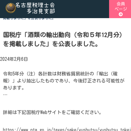
Skip
会員
ページ
to
ホーム
>
税関連トピックス
>
国税庁「酒類の輸出動向（令和５年12月分）を
content
掲載しました」を公表しました。
名古屋税理士会多治見支部
名古屋税理士会多治見支部、多治見市、土岐市、瑞浪市、可児
郡御嵩町の4市1町が所属する税理士会です。地域の皆様に寄
国税庁「酒類の輸出動向（令和５年12月分）
の専門家として、税務支援や研修会、租税教育などを行ってお
を掲載しました」を公表しました。
税の無料相談会も実施しております。お気軽にご連絡ください
2024年2月6日
令和5年分（注）各計数は財務省貿易統計の「輸出（確
報）」より抽出したものであり、今後訂正される可能性が
あります。
…
詳細は下記国税庁Webサイトをご確認ください。
https://www.nta.go.jp/taxes/sake/yushutsu/yushutsu_toke