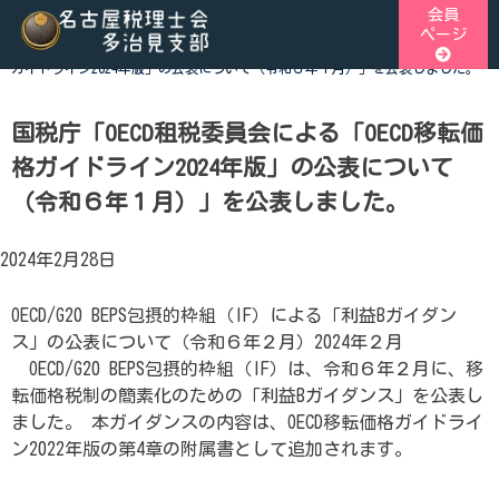
Skip
会員
ページ
to
ホーム
>
税関連トピックス
>
国税庁「OECD租税委員会による「OECD移転価格
content
ガイドライン2024年版」の公表について（令和６年１月）」を公表しました。
名古屋税理士会多治見支部
名古屋税理士会多治見支部、多治見市、土岐市、瑞浪市、可児
児郡御嵩町の4市1町が所属する税理士会です。地域の皆様に
国税庁「OECD租税委員会による「OECD移転価
税務の専門家として、税務支援や研修会、租税教育などを行っ
格ガイドライン2024年版」の公表について
ます。税の無料相談会も実施しております。お気軽にご連絡く
（令和６年１月）」を公表しました。
い。
2024年2月28日
OECD/G20 BEPS包摂的枠組（IF）による「利益Bガイダン
ス」の公表について（令和６年２月）2024年２月
OECD/G20 BEPS包摂的枠組（IF）は、令和６年２月に、移
転価格税制の簡素化のための「利益Bガイダンス」を公表し
ました。 本ガイダンスの内容は、OECD移転価格ガイドライ
ン2022年版の第4章の附属書として追加されます。