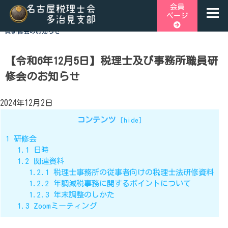
Skip
会員
ページ
to
ホーム
>
税理士会からのお知らせ
>
【令和6年12月5日】税理士及び事務所職
content
員研修会のお知らせ
名古屋税理士会多治見支部
名古屋税理士会多治見支部、多治見市、土岐市、瑞浪市、可児
市と可児郡御嵩町の4市1町が所属する税理士会です。地域の皆
【令和6年12月5日】税理士及び事務所職員研
様に寄り添う税務の専門家として、税務支援や研修会、租税教
修会のお知らせ
育などを行っております。税の無料相談会も実施しておりま
す。お気軽にご連絡ください。
2024年12月2日
コンテンツ
[
hide
]
1
研修会
1.1
日時
1.2
関連資料
1.2.1
税理士事務所の従事者向けの税理士法研修資料
1.2.2
年調減税事務に関するポイントについて
1.2.3
年末調整のしかた
1.3
Zoomミーティング