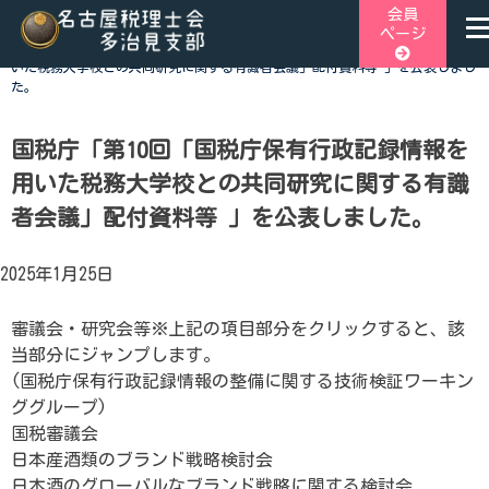
Skip
会員
ページ
to
ホーム
>
税関連トピックス
>
国税庁「第10回「国税庁保有行政記録情報を用
content
いた税務大学校との共同研究に関する有識者会議」配付資料等 」を公表しまし
た。
名古屋税理士会多治見支部
名古屋税理士会多治見支部、多治見市、土岐市、瑞浪市、可児
と可児郡御嵩町の4市1町が所属する税理士会です。地域の皆
寄り添う税務の専門家として、税務支援や研修会、租税教育な
国税庁「第10回「国税庁保有行政記録情報を
を行っております。税の無料相談会も実施しております。お気
用いた税務大学校との共同研究に関する有識
にご連絡ください。
者会議」配付資料等 」を公表しました。
2025年1月25日
審議会・研究会等※上記の項目部分をクリックすると、該
当部分にジャンプします。
(国税庁保有行政記録情報の整備に関する技術検証ワーキン
ググループ)
国税審議会
日本産酒類のブランド戦略検討会
日本酒のグローバルなブランド戦略に関する検討会