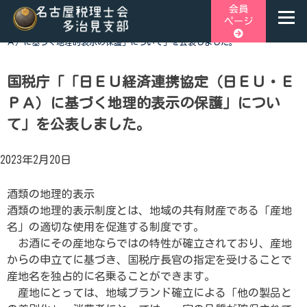
Skip
会員
ページ
to
ホーム
>
税関連トピックス
>
国税庁「「日ＥＵ経済連携協定（日ＥＵ・ＥＰ
content
Ａ）に基づく地理的表示の保護」について」を公表しました。
名古屋税理士会多治見支部
名古屋税理士会多治見支部、多治見市、土岐市、瑞浪市、可児
市と可児郡御嵩町の4市1町が所属する税理士会です。地域の皆
国税庁「「日ＥＵ経済連携協定（日ＥＵ・Ｅ
様に寄り添う税務の専門家として、税務支援や研修会、租税教
ＰＡ）に基づく地理的表示の保護」につい
育などを行っております。税の無料相談会も実施しておりま
て」を公表しました。
す。お気軽にご連絡ください。
2023年2月20日
酒類の地理的表示
酒類の地理的表示制度とは、地域の共有財産である「産地
名」の適切な使用を促進する制度です。
お酒にその産地ならではの特性が確立されており、産地
からの申立てに基づき、国税庁長官の指定を受けることで
産地名を独占的に名乗ることができます。
産地にとっては、地域ブランド確立による「他の製品と