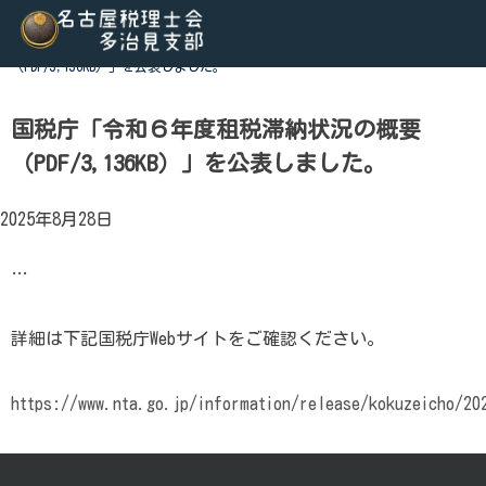
Skip
to
ホーム
>
税関連トピックス
>
国税庁「令和６年度租税滞納状況の概要
content
（PDF/3,136KB）」を公表しました。
名古屋税理士会多治見支部
名古屋税理士会多治見支部、多治見市、土岐市、瑞浪市、可児
る税理士会です。地域の皆様に寄り添う税務の専門家として、
国税庁「令和６年度租税滞納状況の概要
行っております。税の無料相談会も実施しております。お気軽
（PDF/3,136KB）」を公表しました。
2025年8月28日
…
詳細は下記国税庁Webサイトをご確認ください。
https://www.nta.go.jp/information/release/kokuzeicho/20
投