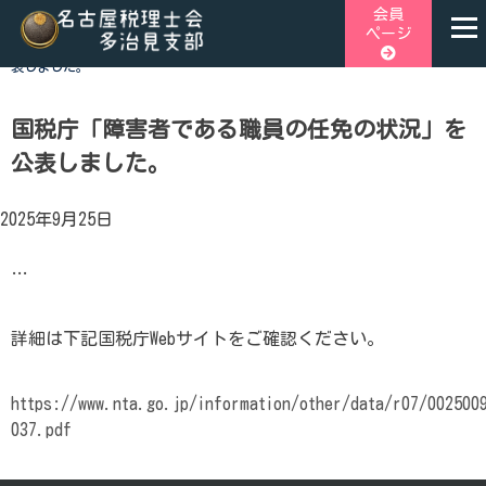
Skip
会員
ページ
to
ホーム
>
税関連トピックス
>
国税庁「障害者である職員の任免の状況」を公
content
表しました。
名古屋税理士会多治見支部
名古屋税理士会多治見支部、多治見市、土岐市、瑞浪市、可児
市と可児郡御嵩町の4市1町が所属する税理士会です。地域の皆
国税庁「障害者である職員の任免の状況」を
様に寄り添う税務の専門家として、税務支援や研修会、租税教
公表しました。
育などを行っております。税の無料相談会も実施しておりま
す。お気軽にご連絡ください。
2025年9月25日
…
詳細は下記国税庁Webサイトをご確認ください。
https://www.nta.go.jp/information/other/data/r07/002500
037.pdf