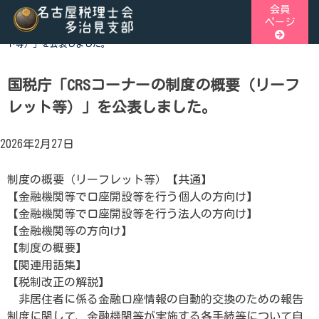
Skip
会員
ページ
to
ホーム
>
税関連トピックス
>
国税庁「CRSコーナーの制度の概要（リーフレッ
content
ト等）」を公表しました。
名古屋税理士会多治見支部
名古屋税理士会多治見支部、多治見市、土岐市、瑞浪市、可児
可児郡御嵩町の4市1町が所属する税理士会です。地域の皆様
国税庁「CRSコーナーの制度の概要（リーフ
添う税務の専門家として、税務支援や研修会、租税教育などを
レット等）」を公表しました。
ております。税の無料相談会も実施しております。お気軽にご
ください。
2026年2月27日
制度の概要（リーフレット等）【共通】
【金融機関等で口座開設等を行う個人の方向け】
【金融機関等で口座開設等を行う法人の方向け】
【金融機関等の方向け】
【制度の概要】
【関連用語集】
【税制改正の解説】
非居住者に係る金融口座情報の自動的交換のための報告
制度に関して、金融機関等が実施する各手続等について自