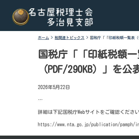
Skip
名古屋税理士会多治見支部
名古屋税理士会多治見支部、多治見市、土岐市、瑞浪
to
市、可児市と可児郡御嵩町の4市1町が所属する税理士会
content
です。地域の皆様に寄り添う税務の専門家として、税務
支援や研修会、租税教育などを行っております。税の無
ホーム
>
税関連トピックス
>
国税庁「「印紙税額一覧表（令
料相談会も実施しております。お気軽にご連絡くださ
い。
国税庁「「印紙税額一
（PDF/290KB）」を
2026年5月22日
…
詳細は下記国税庁Webサイトをご確認くださ
https://www.nta.go.jp/publication/pamph/i