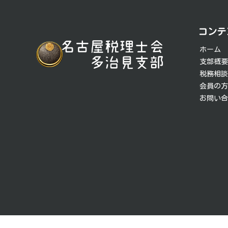
投
稿
コンテ
ナ
ホーム
ビ
支部概
税務相
ゲ
会員の
お問い
ー
シ
ョ
ン