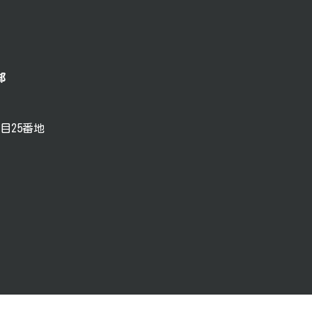
部
目25番地