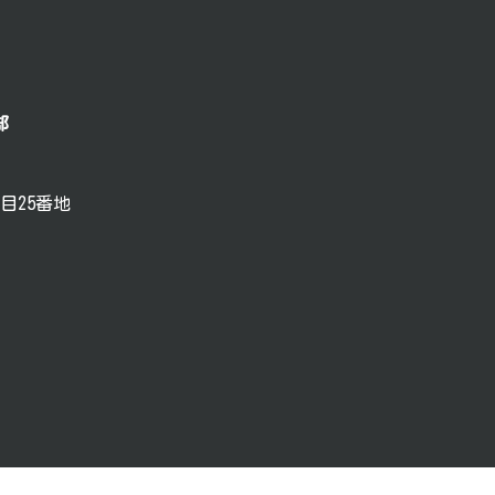
部
目25番地