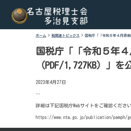
Skip
名古屋税理士会多治見支部
名古屋税理士会多治見支部、多治見市、土岐市、瑞浪
to
市、可児市と可児郡御嵩町の4市1町が所属する税理士会
content
です。地域の皆様に寄り添う税務の専門家として、税務
支援や研修会、租税教育などを行っております。税の無
ホーム
>
税関連トピックス
>
国税庁「「令和５年４月源泉所
料相談会も実施しております。お気軽にご連絡くださ
い。
国税庁「「令和５年４
（PDF/1,727KB）
2023年4月27日
…
詳細は下記国税庁Webサイトをご確認くださ
https://www.nta.go.jp/publication/pamph/g