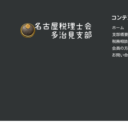
投
稿
コンテ
ナ
ホーム
ビ
支部概
税務相
ゲ
会員の
お問い
ー
シ
ョ
ン