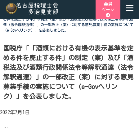
Skip
会員
ページ
to
ホーム
>
税関連トピックス
>
国税庁「「酒類における有機の表示基準を定め
content
る件を廃止する件」の制定（案）及び「酒税法及び酒類行政関係法令等解釈通
達（法令解釈通達）」の一部改正（案）に対する意見募集手続の実施について
名古屋税理士会多治見支部
名古屋税理士会多治見支部、多治見市、土岐市、瑞浪市、可児
（e-Govへリンク）」を公表しました。
市と可児郡御嵩町の4市1町が所属する税理士会です。地域の皆
様に寄り添う税務の専門家として、税務支援や研修会、租税教
国税庁「「酒類における有機の表示基準を定
育などを行っております。税の無料相談会も実施しておりま
す。お気軽にご連絡ください。
める件を廃止する件」の制定（案）及び「酒
税法及び酒類行政関係法令等解釈通達（法令
解釈通達）」の一部改正（案）に対する意見
募集手続の実施について（e-Govへリン
ク）」を公表しました。
2022年7月1日
…