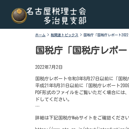
Skip
名古屋税理士会多治見支部
名古屋税理士会多治見支部、多治見市、土岐市、瑞浪
to
市、可児市と可児郡御嵩町の4市1町が所属する税理士会
content
です。地域の皆様に寄り添う税務の専門家として、税務
支援や研修会、租税教育などを行っております。税の無
ホーム
>
税関連トピックス
>
国税庁「国税庁レポート202
料相談会も実施しております。お気軽にご連絡くださ
い。
国税庁「国税庁レポー
2022年7月2日
国税庁レポート令和3年8月27日以前に「国税
平成21年8月31日以前に「国税庁レポート20
PDF形式のファイルをご覧いただく場合には、Ado
ドしてください。
…
詳細は下記国税庁Webサイトをご確認くださ