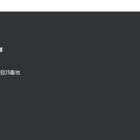
部
目25番地