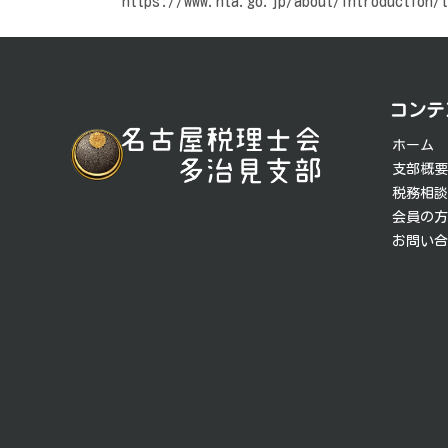
https://www.nta.go.jp/about/introduction/
投
稿
コンテ
ナ
ホーム
ビ
支部概
税務相
ゲ
会員の
お問い
ー
シ
ョ
ン