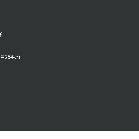
部
目25番地