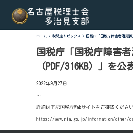
Skip
名古屋税理士会多治見支部
名古屋税理士会多治見支部、多治見市、土岐市、瑞浪
to
市、可児市と可児郡御嵩町の4市1町が所属する税理士会
content
です。地域の皆様に寄り添う税務の専門家として、税務
支援や研修会、租税教育などを行っております。税の無
ホーム
>
税関連トピックス
>
国税庁「国税庁障害者活躍推進
料相談会も実施しております。お気軽にご連絡くださ
い。
国税庁「国税庁障害者
（PDF/316KB）」を
2022年9月27日
…
詳細は下記国税庁Webサイトをご確認くださ
https://www.nta.go.jp/information/other/d