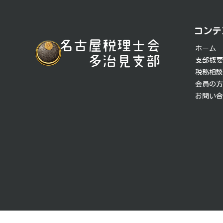
投
稿
コンテ
ナ
ホーム
ビ
支部概
税務相
ゲ
会員の
お問い
ー
シ
ョ
ン