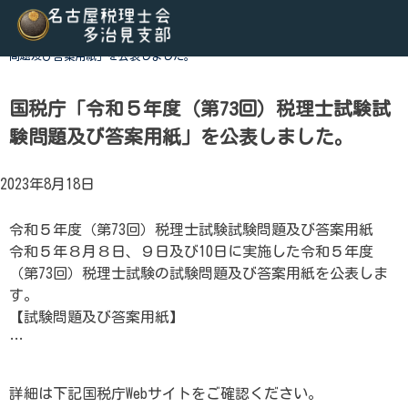
Skip
to
ホーム
>
税関連トピックス
>
国税庁「令和５年度（第73回）税理士試験試験
content
問題及び答案用紙」を公表しました。
名古屋税理士会多治見支部
名古屋税理士会多治見支部、多治見市、土岐市、瑞浪市、可児
が所属する税理士会です。地域の皆様に寄り添う税務の専門家
国税庁「令和５年度（第73回）税理士試験試
会、租税教育などを行っております。税の無料相談会も実施し
験問題及び答案用紙」を公表しました。
絡ください。
2023年8月18日
令和５年度（第73回）税理士試験試験問題及び答案用紙
令和５年８月８日、９日及び10日に実施した令和５年度
（第73回）税理士試験の試験問題及び答案用紙を公表しま
す。
【試験問題及び答案用紙】
…
詳細は下記国税庁Webサイトをご確認ください。