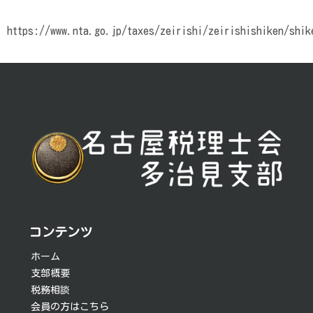
https://www.nta.go.jp/taxes/zeirishi/zeirishishiken/shik
投
稿
ナ
ビ
ゲ
ー
シ
コンテンツ
ョ
ホーム
支部概要
ン
税務相談
会員の方はこちら