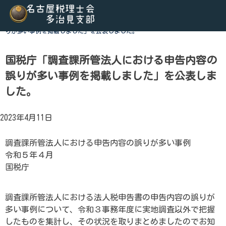
Skip
to
ホーム
>
税関連トピックス
>
国税庁「調査課所管法人における申告内容の誤
content
りが多い事例を掲載しました」を公表しました。
名古屋税理士会多治見支部
名古屋税理士会多治見支部、多治見市、土岐市、瑞浪市、可児
1町が所属する税理士会です。地域の皆様に寄り添う税務の専
国税庁「調査課所管法人における申告内容の
研修会、租税教育などを行っております。税の無料相談会も実
誤りが多い事例を掲載しました」を公表しま
軽にご連絡ください。
した。
2023年4月11日
調査課所管法人における申告内容の誤りが多い事例
令和５年４月
国税庁
調査課所管法人における法人税申告書の申告内容の誤りが
多い事例について、令和３事務年度に実地調査以外で把握
したものを集計し、その状況を取りまとめましたのでお知