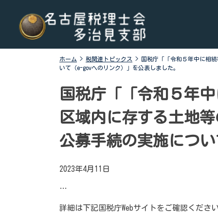
Skip
名古屋税理士会多治見支部
名古屋税理士会多治見支部、多治見市、土岐市、瑞浪
to
市、可児市と可児郡御嵩町の4市1町が所属する税理士会
content
です。地域の皆様に寄り添う税務の専門家として、税務
支援や研修会、租税教育などを行っております。税の無
ホーム
>
税関連トピックス
>
国税庁「「令和５年中に相続
料相談会も実施しております。お気軽にご連絡くださ
いて（e-govへのリンク）」を公表しました。
い。
国税庁「「令和５年中
区域内に存する土地等
公募手続の実施について
2023年4月11日
…
詳細は下記国税庁Webサイトをご確認くださ