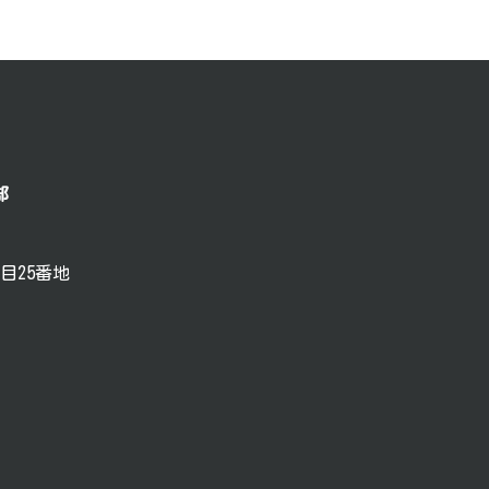
部
目25番地