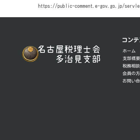
https://public-comment.e-gov.go.jp/servle
投
稿
コンテ
ナ
ホーム
ビ
支部概
税務相
ゲ
会員の
お問い
ー
シ
ョ
ン